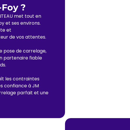
Foy ?
NTEAU met tout en
oy et ses environs.
te et
teur de vos attentes.
de pose de carrelage,
n partenaire fiable
ds.
ît les contraintes
tes confiance à JM
relage parfait et une