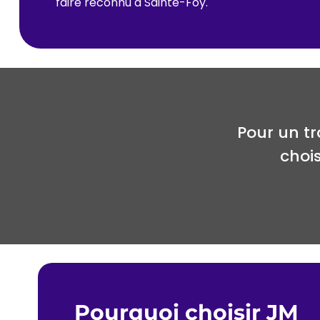
faire reconnu à Sainte-Foy.
Pour un t
choi
Pourquoi choisir JM